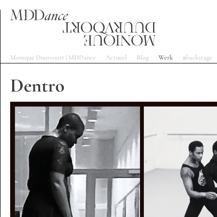
Monique Duurvoort | MDDance
Actueel
Blog
Werk
#backstage
Dentro