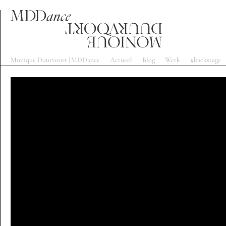
Monique Duurvoort | MDDance
Actueel
Blog
Werk
#backstage