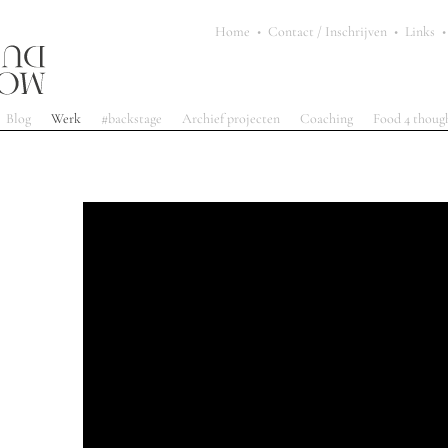
Home
•
Contact / Inschrijven
•
Links
•
Blog
Werk
#backstage
Archief projecten
Coaching
Food 4 thoug