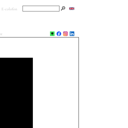
E-colofon
ht