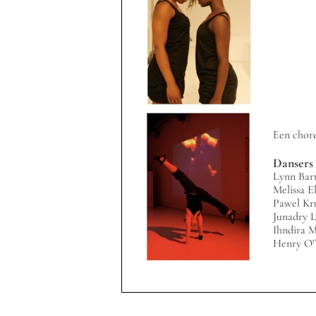
Een chore
Dansers
Lynn Bart
Melissa E
Pawel Kr
Junadry L
Ihndira M
Henry O'