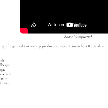
Boost (compilatie)
ografie gemaakt in 2007, geproduceerd door Dansateliers Rotterdam.
els
llberger
upa
eocaria
arlin
Tawiah