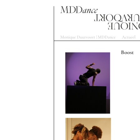
Monique Duurvoort | MDDance
Actueel
Boost