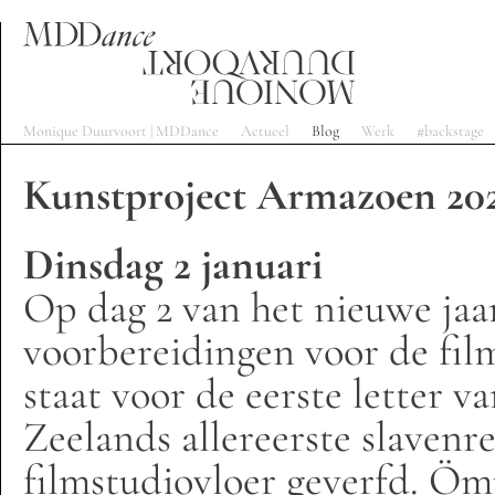
Monique Duurvoort | MDDance
Actueel
Blog
Werk
#backstage
Kunstproject Armazoen 202
Dinsdag 2 januari
Op dag 2 van het nieuwe jaar
voorbereidingen voor de fil
staat voor de eerste letter 
Zeelands allereerste slavenr
filmstudiovloer geverfd. Öm